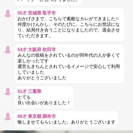
55才 茨城県 取手市
おかげさまで、こちらで素敵なカレができました✨
何度かけんかし、そのたびに、こちらにお世話にな
り、結局付き合うことになりましたので、退会させ
ていただきます。
54才 大阪府 吹田市
みんなの投稿をされているのが同年代の人が多くて
楽しかったです
運営もきちんとされているイメージで安心して利用
していました
ありがとうございました
51才 三重県
とても
良い出会いがありました！
66才 東京都 調布市
愉しませてもらいました。ありがとうございます