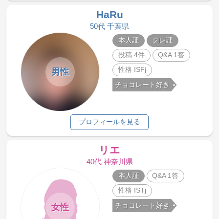
HaRu
50代 千葉県
本人証
クレ証
投稿 4件
Q&A 1答
性格 ISFj
男性
チョコレート好き
プロフィールを見る
リエ
40代 神奈川県
本人証
Q&A 1答
性格 ISTj
チョコレート好き
女性