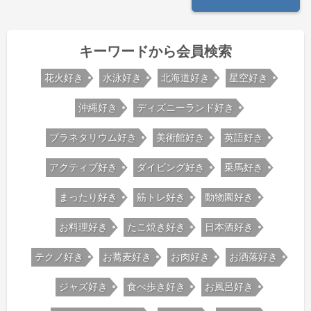
キーワードから会員検索
花火好き
水泳好き
北海道好き
星空好き
沖縄好き
ディズニーランド好き
プラネタリウム好き
美術館好き
英語好き
アクティブ好き
ダイビング好き
乗馬好き
まったり好き
筋トレ好き
動物園好き
お料理好き
たこ焼き好き
日本酒好き
テクノ好き
お蕎麦好き
お肉好き
お洒落好き
ジャズ好き
食べ歩き好き
お風呂好き