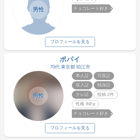
チョコレート好き
男性
プロフィールを見る
ポパイ
70代 東京都 狛江市
本人証
写真証
収入証
独身証
クレ証
投稿 2件
男性
性格 INFp
チョコレート好き
プロフィールを見る