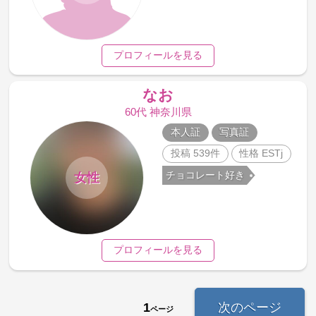
プロフィールを見る
なお
60代 神奈川県
本人証
写真証
投稿 539件
性格 ESTj
チョコレート好き
女性
プロフィールを見る
1
次のページ
ページ