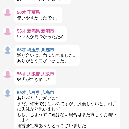
50才 千葉県
使いやすかったです。
55才 新潟県 新潟市
いい人が見つかったため
65才 埼玉県 川越市
巡り合いは、急に訪れました。
ありがとうございました。
56才 大阪府 大阪市
彼氏ができました
59才 広島県 広島市
ありがとうございます
まだ、確実ではないのですが、脱会しないと、相手
に失礼かと思いまして
もし、じょうずに運ばない場合はまた宜しくお願い
します
運営会社様ありがとうございました