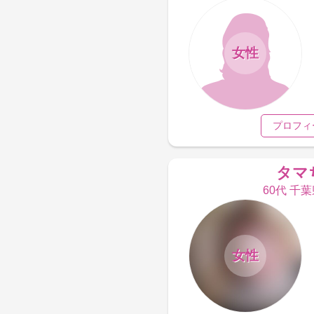
女性
プロフィ
タマ
60代 千
女性