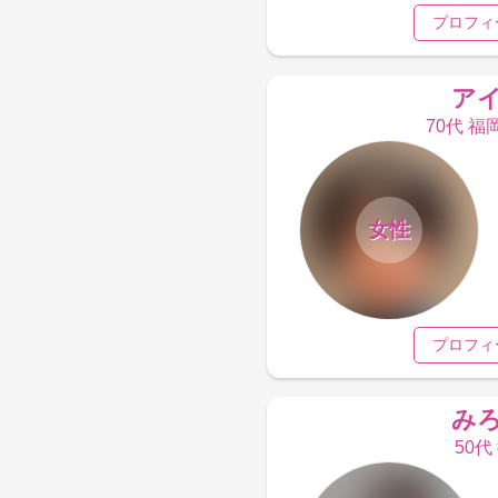
プロフィ
ア
70代 福
女性
プロフィ
み
50代