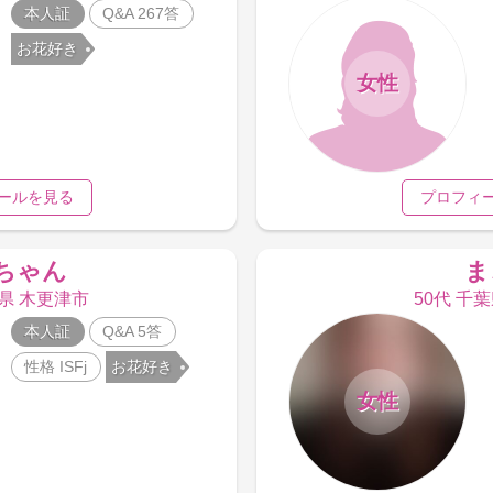
本人証
Q&A 267答
お花好き
女性
ールを見る
プロフィ
ちゃん
ま
葉県 木更津市
50代 千
本人証
Q&A 5答
性格 ISFj
お花好き
女性