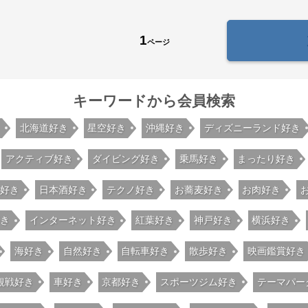
1
ページ
キーワードから会員検索
き
北海道好き
星空好き
沖縄好き
ディズニーランド好き
アクティブ好き
ダイビング好き
乗馬好き
まったり好き
好き
日本酒好き
テクノ好き
お蕎麦好き
お肉好き
き
インターネット好き
紅葉好き
神戸好き
横浜好き
海好き
自然好き
自転車好き
散歩好き
映画鑑賞好き
観戦好き
車好き
京都好き
スポーツジム好き
テーマパー