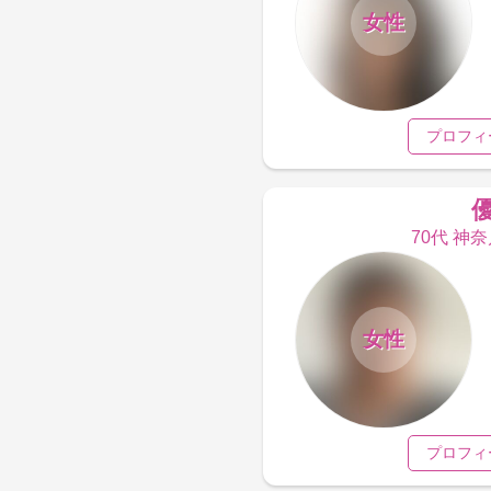
女性
プロフィ
70代 神
女性
プロフィ