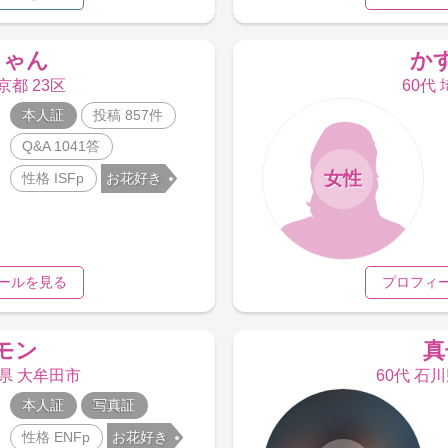
ちゃん
か
京都 23区
60代
本人証
投稿 857件
Q&A 1041答
女性
性格 ISFp
お花好き
ールを見る
プロフィ
モン
真
岡県 大牟田市
60代 石
本人証
写真証
性格 ENFp
お花好き