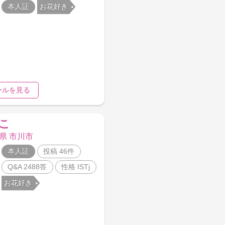
本人証
お花好き
ールを見る
こ
葉県 市川市
本人証
投稿 46件
Q&A 2488答
性格 ISTj
お花好き