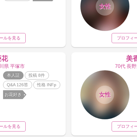
女性
ールを見る
プロフィ
優花
美
奈川県 平塚市
70代 長
本人証
投稿 8件
Q&A 126答
性格 INFp
女性
お花好き
ールを見る
プロフィ