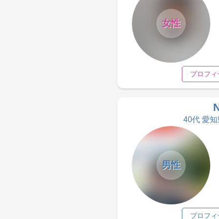
女性
プロフィ
40代 愛
男性
プロフィ