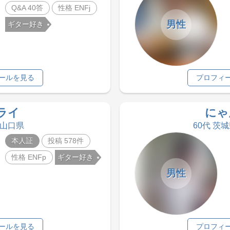
Q&A 40答
性格 ENFj
男性
ギター好き
ールを見る
プロフィ
ライ
にゃ
 山口県
60代 茨
本人証
投稿 578件
性格 ENFp
ギター好き
男性
ールを見る
プロフィ