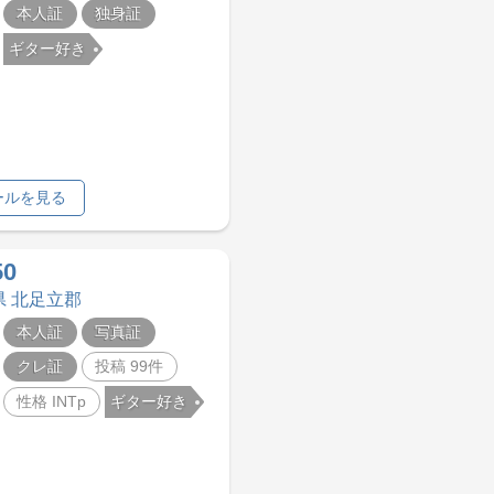
本人証
独身証
ギター好き
ールを見る
50
県 北足立郡
本人証
写真証
クレ証
投稿 99件
性格 INTp
ギター好き