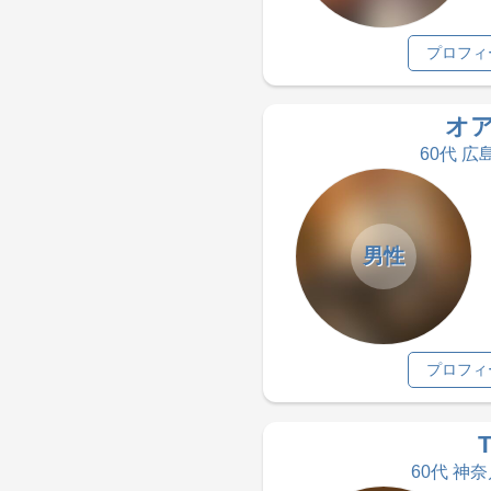
プロフィ
オ
60代 広
男性
プロフィ
60代 神