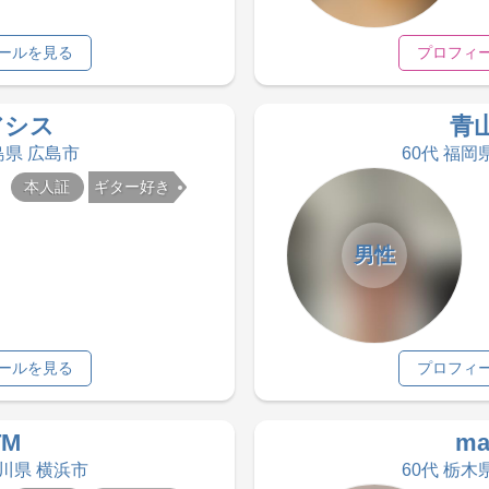
ールを見る
プロフィ
アシス
青
島県 広島市
60代 福岡
本人証
ギター好き
男性
ールを見る
プロフィ
TM
ma
奈川県 横浜市
60代 栃木