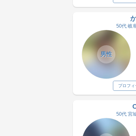
50代 岐
男性
プロフィ
50代 宮