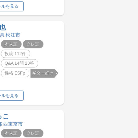
ールを見る
也
根県 松江市
本人証
クレ証
投稿 112件
Q&A 14問 23答
性格 ESFp
ギター好き
ールを見る
っこ
都 西東京市
本人証
クレ証