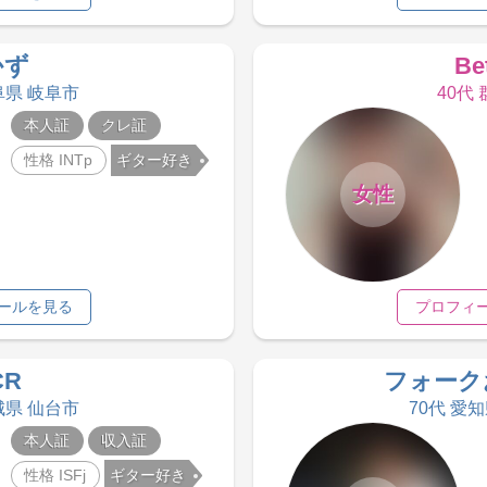
かず
Be
阜県 岐阜市
40代
本人証
クレ証
性格 INTp
ギター好き
女性
ールを見る
プロフィ
CR
フォーク
城県 仙台市
70代 愛
本人証
収入証
性格 ISFj
ギター好き