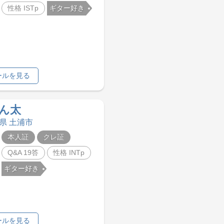
性格 ISTp
ギター好き
ールを見る
ん太
城県 土浦市
本人証
クレ証
Q&A 19答
性格 INTp
ギター好き
ールを見る