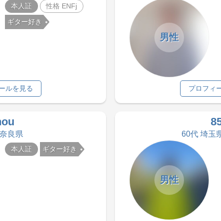
本人証
性格 ENFj
ギター好き
男性
ールを見る
プロフィ
hou
8
 奈良県
60代 埼玉
本人証
ギター好き
男性