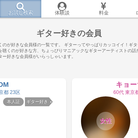
お試し検索
体験談
料金
き
ギター好きの会員
くのが好きな会員様の一覧です。 ギターってやっぱりカッコイイ！ギタ
を聴くのが好きな方、ちょっぴりマニアックなギターアーティストの話
ター好きな会員様がいらっしゃいます。
OM
キョー
京都 23区
60代 東京
本人証
ギター好き
女性