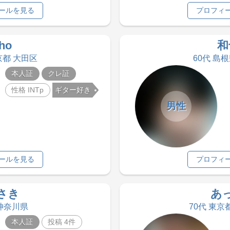
ールを見る
プロフィ
ho
和
京都 大田区
60代 島
本人証
クレ証
性格 INTp
ギター好き
男性
ールを見る
プロフィ
さき
あ
 神奈川県
70代 東京
本人証
投稿 4件