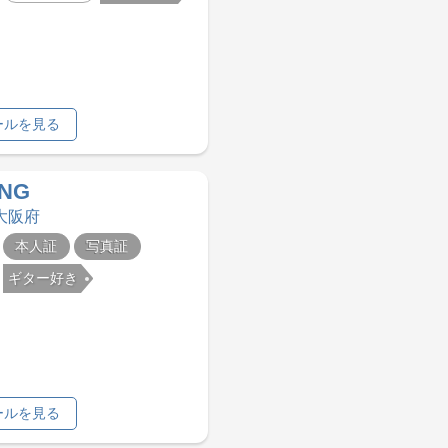
ールを見る
ING
 大阪府
本人証
写真証
ギター好き
ールを見る