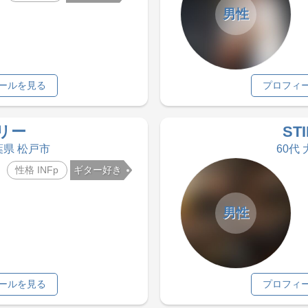
男性
ールを見る
プロフィ
リー
ST
葉県 松戸市
60代
性格 INFp
ギター好き
男性
ールを見る
プロフィ