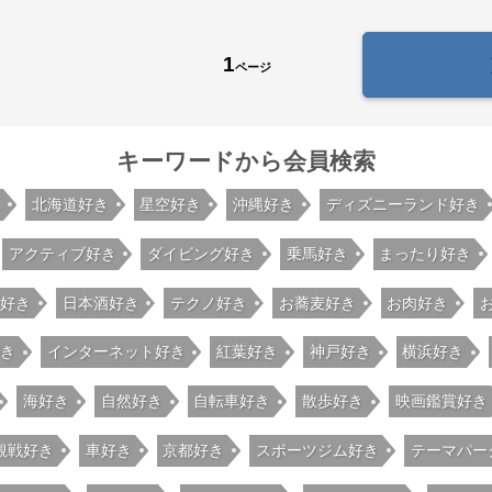
1
ページ
キーワードから会員検索
き
北海道好き
星空好き
沖縄好き
ディズニーランド好き
アクティブ好き
ダイビング好き
乗馬好き
まったり好き
好き
日本酒好き
テクノ好き
お蕎麦好き
お肉好き
き
インターネット好き
紅葉好き
神戸好き
横浜好き
海好き
自然好き
自転車好き
散歩好き
映画鑑賞好き
観戦好き
車好き
京都好き
スポーツジム好き
テーマパー