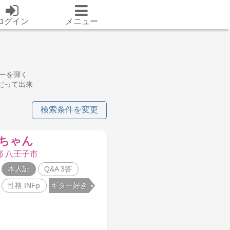
ログイン
メニュー
ーを弾く
だって出来
検索条件を変更
ちゃん
都 八王子市
本人証
Q&A 3答
性格 INFp
ギター好き