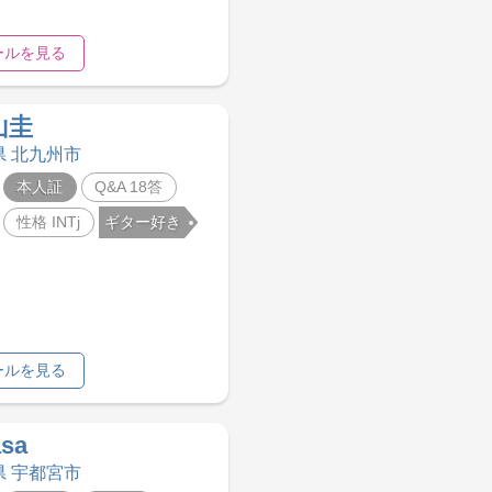
ールを見る
山圭
県 北九州市
本人証
Q&A 18答
性格 INTj
ギター好き
ールを見る
sa
県 宇都宮市