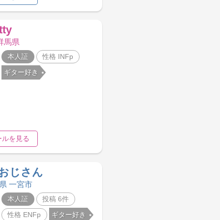
tty
 群馬県
本人証
性格 INFp
ギター好き
ールを見る
おじさん
知県 一宮市
本人証
投稿 6件
性格 ENFp
ギター好き