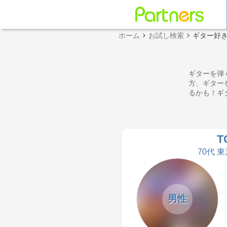
ホーム
お試し検索
ギター好
ギターを弾
方、ギター
るかも！ギ
T
70代 東
男性