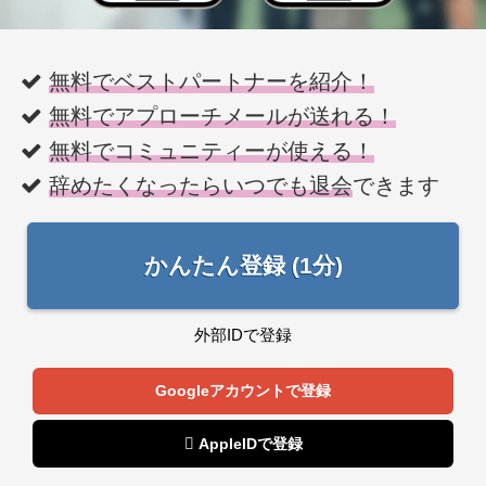
無料でベストパートナーを紹介！
無料でアプローチメールが送れる！
無料でコミュニティーが使える！
辞めたくなったらいつでも退会
できます
かんたん登録 (1分)
外部IDで登録
Googleアカウントで登録
 AppleIDで登録