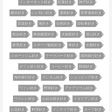
インターネット好き
紅葉好き
神戸好き
横浜好き
いい匂い好き
漫画好き
世界遺産好き
音楽好き
海好き
自然好き
自転車好き
散歩好き
映画鑑賞好き
水族館好き
登山好き
夜景好き
スポーツ観戦好き
車好き
京都好き
スポーツジム好き
テーマパーク好き
国内旅行好き
カフェ巡り好き
コーヒー好き
韓国好き
海外旅行好き
ガンダム好き
ショッピング好き
ワイン好き
野球好き
アクアリウム好き
ウクレレ好き
お好み焼き好き
イタリアン好き
お花好き
料理好き
インテリア好き
カープ好き