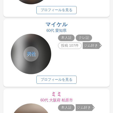
プロフィールを見る
マイケル
60代 愛知県
本人証
クレ証
投稿 107件
ジム好き
男性
プロフィールを見る
ミミ
60代 大阪府 柏原市
本人証
ジム好き