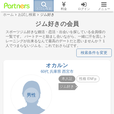
お試し検索
料金
ログイン
メニュー
ホーム
お試し検索
ジム好き
ジム好きの会員
スポーツジム好きな婚活・恋活・出会いを探している会員様の
一覧です。 パートナーと励まし合いながら、一緒に汗を流しト
レーニングが出来るなんて最高のデートだと思いませんか？ 1
人でつまらないジムも、これでおさらばです。
検索条件を変更
オカルン
60代 兵庫県 西宮市
本人証
性格 ENFp
ジム好き
男性