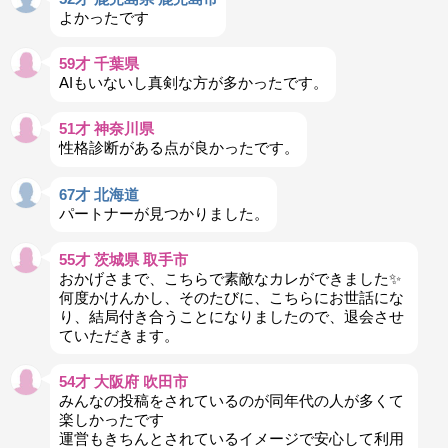
よかったです
59才 千葉県
AIもいないし真剣な方が多かったです。
51才 神奈川県
性格診断がある点が良かったです。
67才 北海道
パートナーが見つかりました。
55才 茨城県 取手市
おかげさまで、こちらで素敵なカレができました✨
何度かけんかし、そのたびに、こちらにお世話にな
り、結局付き合うことになりましたので、退会させ
ていただきます。
54才 大阪府 吹田市
みんなの投稿をされているのが同年代の人が多くて
楽しかったです
運営もきちんとされているイメージで安心して利用