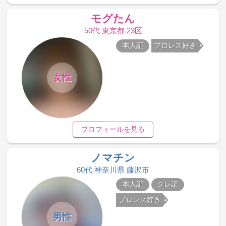
モグたん
50代 東京都 23区
本人証
プロレス好き
女性
プロフィールを見る
ノマチン
60代 神奈川県 藤沢市
本人証
クレ証
プロレス好き
男性