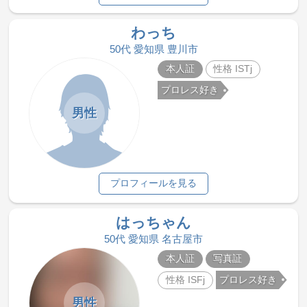
わっち
50代 愛知県 豊川市
本人証
性格 ISTj
プロレス好き
男性
プロフィールを見る
はっちゃん
50代 愛知県 名古屋市
本人証
写真証
性格 ISFj
プロレス好き
男性