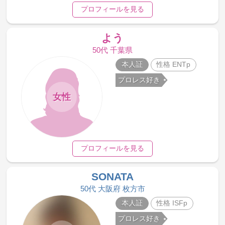
プロフィールを見る
よう
50代 千葉県
本人証
性格 ENTp
プロレス好き
女性
プロフィールを見る
SONATA
50代 大阪府 枚方市
本人証
性格 ISFp
プロレス好き