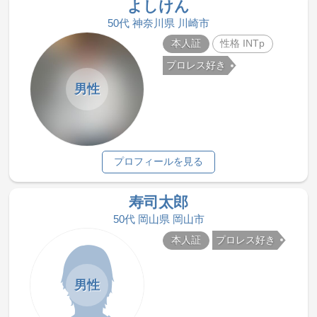
よしけん
50代 神奈川県 川崎市
本人証
性格 INTp
プロレス好き
男性
プロフィールを見る
寿司太郎
50代 岡山県 岡山市
本人証
プロレス好き
男性