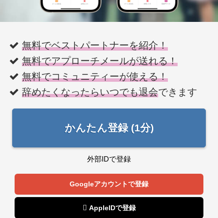
無料でベストパートナーを紹介！
無料でアプローチメールが送れる！
無料でコミュニティーが使える！
辞めたくなったらいつでも退会
できます
かんたん登録 (1分)
外部IDで登録
Googleアカウントで登録
 AppleIDで登録