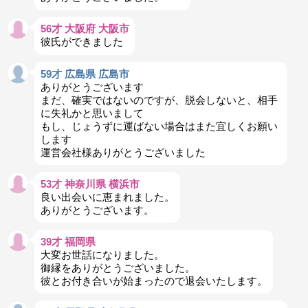
56才 大阪府 大阪市
彼氏ができました
59才 広島県 広島市
ありがとうございます
まだ、確実ではないのですが、脱会しないと、相手
に失礼かと思いまして
もし、じょうずに運ばない場合はまた宜しくお願い
します
運営会社様ありがとうございました
53才 神奈川県 横浜市
良い出会いに恵まれました。
ありがとうございます。
39才 福岡県
大変お世話になりました。
御縁をありがとうございました。
彼とお付き合いが始まったので退会いたします。