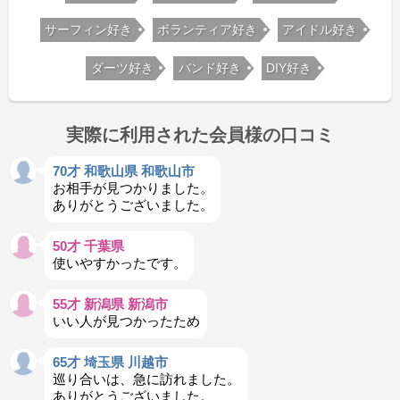
サーフィン好き
ボランティア好き
アイドル好き
ダーツ好き
バンド好き
DIY好き
実際に利用された会員様の口コミ
70才 和歌山県 和歌山市
お相手が見つかりました。
ありがとうございました。
50才 千葉県
使いやすかったです。
55才 新潟県 新潟市
いい人が見つかったため
65才 埼玉県 川越市
巡り合いは、急に訪れました。
ありがとうございました。