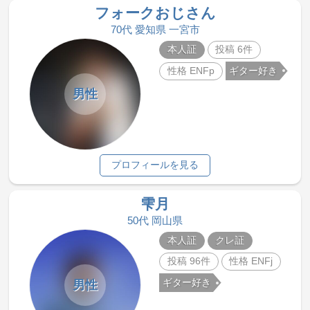
フォークおじさん
70代 愛知県 一宮市
本人証
投稿 6件
性格 ENFp
ギター好き
男性
プロフィールを見る
雫月
50代 岡山県
本人証
クレ証
投稿 96件
性格 ENFj
ギター好き
男性