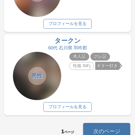
プロフィールを見る
タークン
60代 石川県 羽咋郡
本人証
クレ証
性格 INFj
ギター好き
男性
プロフィールを見る
1
次のページ
ページ