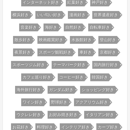
インターネット好き
紅葉好き
神戸好き
横浜好き
いい匂い好き
漫画好き
世界遺産好き
音楽好き
海好き
自然好き
自転車好き
散歩好き
映画鑑賞好き
水族館好き
登山好き
夜景好き
スポーツ観戦好き
車好き
京都好き
スポーツジム好き
テーマパーク好き
国内旅行好き
カフェ巡り好き
コーヒー好き
韓国好き
海外旅行好き
ガンダム好き
ショッピング好き
ワイン好き
野球好き
アクアリウム好き
ウクレレ好き
お好み焼き好き
イタリアン好き
お花好き
料理好き
インテリア好き
カープ好き