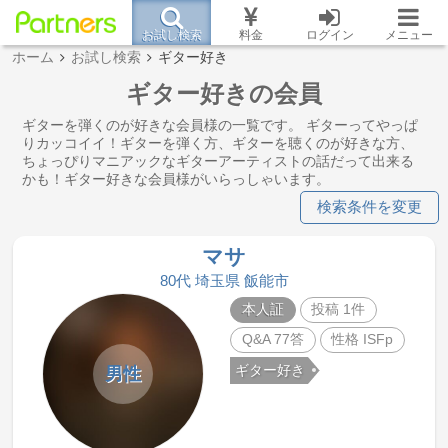
お試し検索
料金
ログイン
メニュー
ホーム
お試し検索
ギター好き
ギター好きの会員
ギターを弾くのが好きな会員様の一覧です。 ギターってやっぱ
りカッコイイ！ギターを弾く方、ギターを聴くのが好きな方、
ちょっぴりマニアックなギターアーティストの話だって出来る
かも！ギター好きな会員様がいらっしゃいます。
検索条件を変更
マサ
80代 埼玉県 飯能市
本人証
投稿 1件
Q&A 77答
性格 ISFp
ギター好き
男性