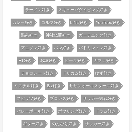
ラーメン好き
スキューバダイビング好き
カレー好き
ゴルフ好き
LINE好き
YouTube好き
温泉好き
神社仏閣好き
ガーデニング好き
アニソン好き
パン好き
バドミントン好き
F1好き
お城好き
ビール好き
カフェ好き
チョコレート好き
ドリカム好き
ゆず好き
ミスチル好き
B'z好き
サザンオールスターズ好き
スピッツ好き
プロレス好き
サッカー観戦好き
バレーボール好き
ボウリング好き
ドラム好き
ギター好き
のんびり好き
サッカー好き