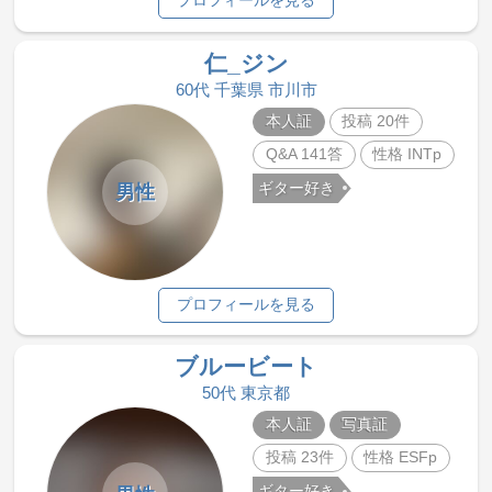
プロフィールを見る
仁_ジン
60代 千葉県 市川市
本人証
投稿 20件
Q&A 141答
性格 INTp
ギター好き
男性
プロフィールを見る
ブルービート
50代 東京都
本人証
写真証
投稿 23件
性格 ESFp
ギター好き