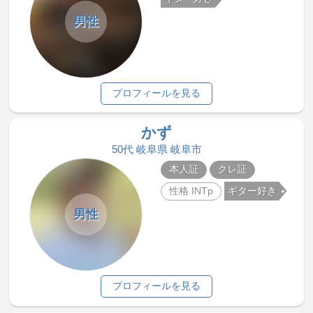
男性
プロフィールを見る
かず
50代 岐阜県 岐阜市
本人証
クレ証
性格 INTp
ギター好き
男性
プロフィールを見る