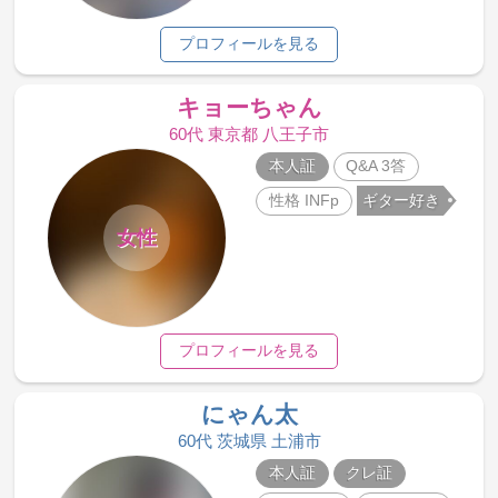
プロフィールを見る
キョーちゃん
60代 東京都 八王子市
本人証
Q&A 3答
性格 INFp
ギター好き
女性
プロフィールを見る
にゃん太
60代 茨城県 土浦市
本人証
クレ証