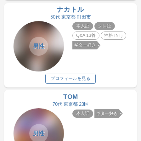
ナカトル
50代 東京都 町田市
本人証
クレ証
Q&A 13答
性格 INTj
ギター好き
男性
プロフィールを見る
TOM
70代 東京都 23区
本人証
ギター好き
男性