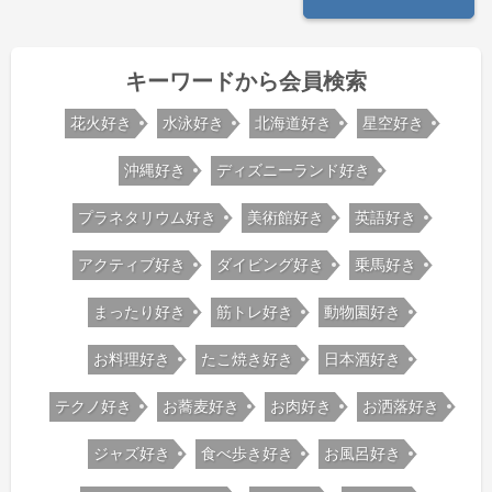
キーワードから会員検索
花火好き
水泳好き
北海道好き
星空好き
沖縄好き
ディズニーランド好き
プラネタリウム好き
美術館好き
英語好き
アクティブ好き
ダイビング好き
乗馬好き
まったり好き
筋トレ好き
動物園好き
お料理好き
たこ焼き好き
日本酒好き
テクノ好き
お蕎麦好き
お肉好き
お洒落好き
ジャズ好き
食べ歩き好き
お風呂好き