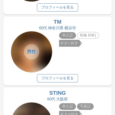
プロフィールを見る
TM
60代 神奈川県 横浜市
本人証
性格 ENFj
ギター好き
男性
プロフィールを見る
STING
60代 大阪府
本人証
写真証
ギター好き