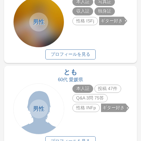
本人証
写真証
収入証
独身証
性格 ISFj
ギター好き
男性
プロフィールを見る
とも
60代 愛媛県
本人証
投稿 47件
Q&A 3問 75答
性格 INFp
ギター好き
男性