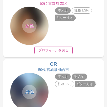
50代 東京都 23区
本人証
性格 ESFj
ギター好き
女性
プロフィールを見る
CR
50代 宮城県 仙台市
本人証
収入証
性格 ISFj
ギター好き
男性