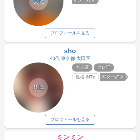
男性
プロフィールを見る
sho
40代 東京都 大田区
本人証
クレ証
性格 INTp
ギター好き
男性
プロフィールを見る
ミンミン