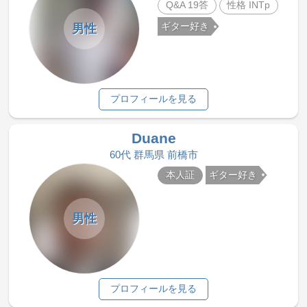
Q&A 19答
性格 INTp
ギター好き
男性
プロフィールを見る
Duane
60代 群馬県 前橋市
本人証
ギター好き
男性
プロフィールを見る