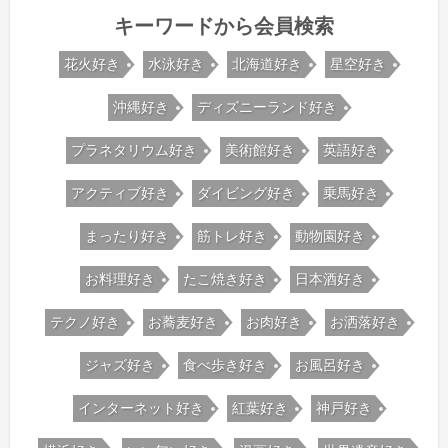
キーワードから会員検索
花火好き
水泳好き
北海道好き
星空好き
沖縄好き
ディズニーランド好き
プラネタリウム好き
美術館好き
英語好き
アクティブ好き
ダイビング好き
乗馬好き
まったり好き
筋トレ好き
動物園好き
お料理好き
たこ焼き好き
日本酒好き
テクノ好き
お蕎麦好き
お肉好き
お洒落好き
ジャズ好き
食べ歩き好き
お風呂好き
インターネット好き
紅葉好き
神戸好き