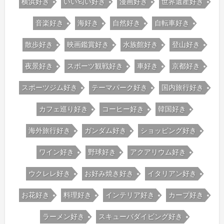
横浜好き
いい匂い好き
漫画好き
世界遺産好き
音楽好き
海好き
自然好き
自転車好き
散歩好き
映画鑑賞好き
水族館好き
登山好き
夜景好き
スポーツ観戦好き
車好き
京都好き
スポーツジム好き
テーマパーク好き
国内旅行好き
カフェ巡り好き
コーヒー好き
韓国好き
海外旅行好き
ガンダム好き
ショッピング好き
ワイン好き
野球好き
アクアリウム好き
ウクレレ好き
お好み焼き好き
イタリアン好き
お花好き
料理好き
インテリア好き
カープ好き
ラーメン好き
スキューバダイビング好き