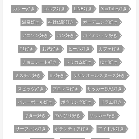
カレー好き
ゴルフ好き
LINE好き
YouTube好き
温泉好き
神社仏閣好き
ガーデニング好き
アニソン好き
パン好き
バドミントン好き
F1好き
お城好き
ビール好き
カフェ好き
チョコレート好き
ドリカム好き
ゆず好き
ミスチル好き
B'z好き
サザンオールスターズ好き
スピッツ好き
プロレス好き
サッカー観戦好き
バレーボール好き
ボウリング好き
ドラム好き
ギター好き
のんびり好き
サッカー好き
サーフィン好き
ボランティア好き
アイドル好き