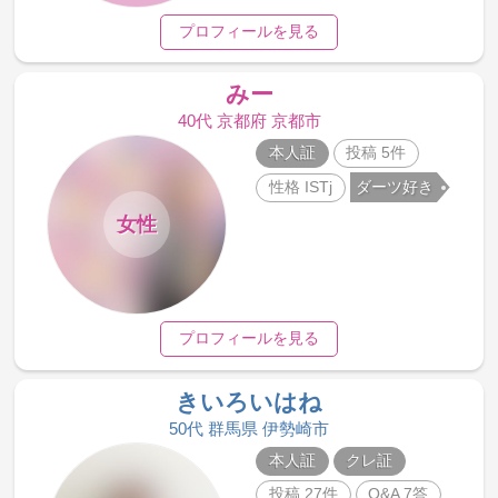
プロフィールを見る
みー
40代 京都府 京都市
本人証
投稿 5件
性格 ISTj
ダーツ好き
女性
プロフィールを見る
きいろいはね
50代 群馬県 伊勢崎市
本人証
クレ証
投稿 27件
Q&A 7答