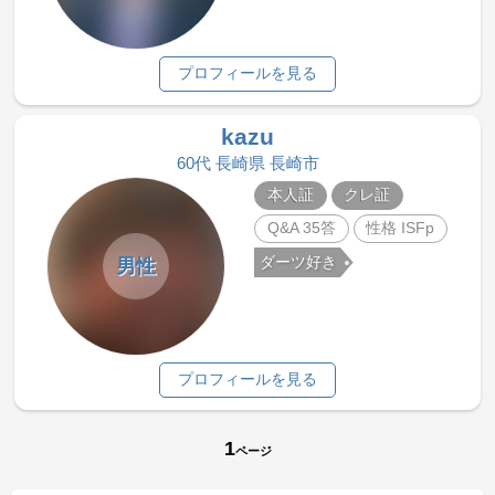
プロフィールを見る
kazu
60代 長崎県 長崎市
本人証
クレ証
Q&A 35答
性格 ISFp
ダーツ好き
男性
プロフィールを見る
1
ページ