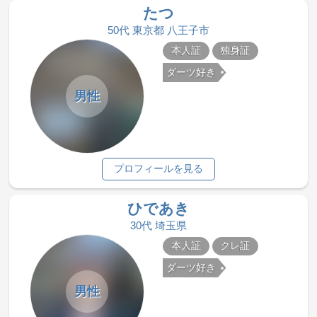
たつ
50代 東京都 八王子市
本人証
独身証
ダーツ好き
男性
プロフィールを見る
ひであき
30代 埼玉県
本人証
クレ証
ダーツ好き
男性