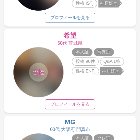
性格 ISTj
神戸好き
プロフィールを見る
希望
60代 茨城県
本人証
写真証
投稿 90件
Q&A 1答
性格 ENFj
神戸好き
女性
プロフィールを見る
MG
60代 大阪府 門真市
本人証
クレ証