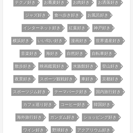
テクノ好き
お蕎麦好き
お肉好き
お洒落好き
ジャズ好き
食べ歩き好き
お風呂好き
インターネット好き
紅葉好き
神戸好き
横浜好き
いい匂い好き
漫画好き
世界遺産好き
音楽好き
海好き
自然好き
自転車好き
散歩好き
映画鑑賞好き
水族館好き
登山好き
夜景好き
スポーツ観戦好き
車好き
京都好き
スポーツジム好き
テーマパーク好き
国内旅行好き
カフェ巡り好き
コーヒー好き
韓国好き
海外旅行好き
ガンダム好き
ショッピング好き
ワイン好き
野球好き
アクアリウム好き