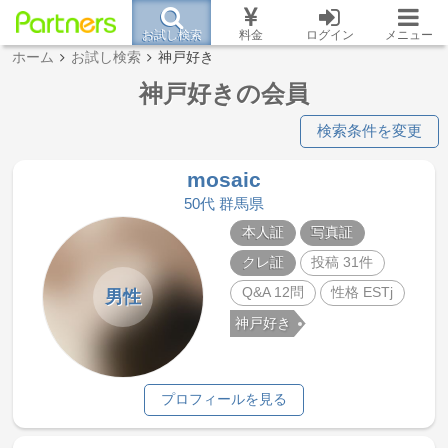
お試し検索
料金
ログイン
メニュー
ホーム
お試し検索
神戸好き
神戸好きの会員
検索条件を変更
mosaic
50代 群馬県
本人証
写真証
クレ証
投稿 31件
Q&A 12問
性格 ESTj
男性
神戸好き
プロフィールを見る