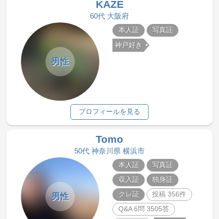
KAZE
60代 大阪府
本人証
写真証
神戸好き
男性
プロフィールを見る
Tomo
50代 神奈川県 横浜市
本人証
写真証
収入証
独身証
クレ証
投稿 356件
男性
Q&A 6問 3505答