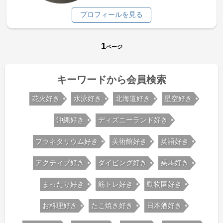
プロフィールを見る
1
ページ
キーワードから会員検索
花火好き
水泳好き
北海道好き
星空好き
沖縄好き
ディズニーランド好き
プラネタリウム好き
美術館好き
英語好き
アクティブ好き
ダイビング好き
乗馬好き
まったり好き
筋トレ好き
動物園好き
お料理好き
たこ焼き好き
日本酒好き