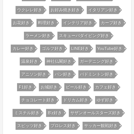
ウクレレ好き
お好み焼き好き
イタリアン好き
お花好き
料理好き
インテリア好き
カープ好き
ラーメン好き
スキューバダイビング好き
カレー好き
ゴルフ好き
LINE好き
YouTube好き
温泉好き
神社仏閣好き
ガーデニング好き
アニソン好き
パン好き
バドミントン好き
F1好き
お城好き
ビール好き
カフェ好き
チョコレート好き
ドリカム好き
ゆず好き
ミスチル好き
B'z好き
サザンオールスターズ好き
スピッツ好き
プロレス好き
サッカー観戦好き