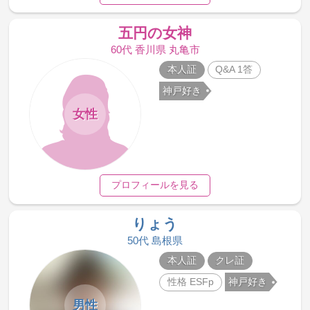
五円の女神
60代 香川県 丸亀市
本人証
Q&A 1答
神戸好き
女性
プロフィールを見る
りょう
50代 島根県
本人証
クレ証
性格 ESFp
神戸好き
男性