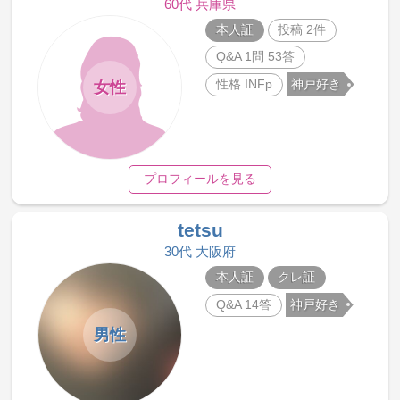
60代 兵庫県
本人証
投稿 2件
Q&A 1問 53答
性格 INFp
神戸好き
女性
プロフィールを見る
tetsu
30代 大阪府
本人証
クレ証
Q&A 14答
神戸好き
男性