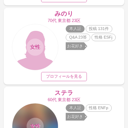
みのり
70代 東京都 23区
本人証
投稿 131件
Q&A 23答
性格 ESFj
お花好き
女性
プロフィールを見る
ステラ
60代 東京都 23区
本人証
性格 ENFp
お花好き
女性