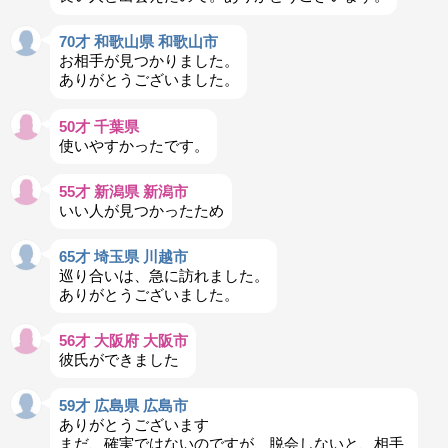
70才 和歌山県 和歌山市
お相手が見つかりました。
ありがとうございました。
50才 千葉県
使いやすかったです。
55才 新潟県 新潟市
いい人が見つかったため
65才 埼玉県 川越市
巡り合いは、急に訪れました。
ありがとうございました。
56才 大阪府 大阪市
彼氏ができました
59才 広島県 広島市
ありがとうございます
まだ、確実ではないのですが、脱会しないと、相手