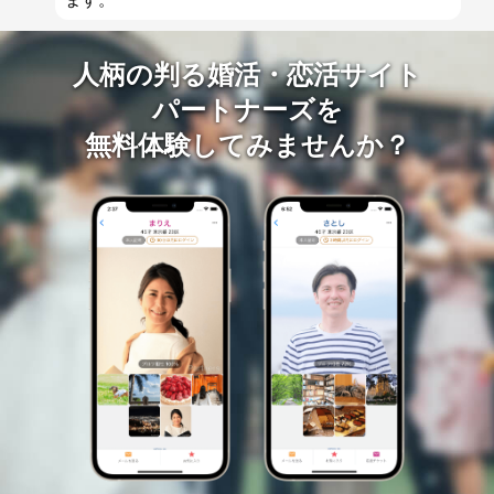
人柄の判る婚活・恋活サイト
パートナーズを
無料体験してみませんか？