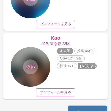
プロフィールを見る
Kao
40代 東京都 23区
本人証
投稿 46件
Q&A 12問 2答
性格 INTj
お花好き
女性
プロフィールを見る