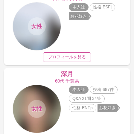
本人証
性格 ESFj
お花好き
女性
プロフィールを見る
深月
60代 千葉県
本人証
投稿 687件
Q&A 21問 34答
性格 ENTp
お花好き
女性