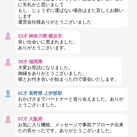
に失礼かと思いまして
もし、じょうずに運ばない場合はまた宜しくお願い
します
運営会社様ありがとうございました
53才 神奈川県 横浜市
良い出会いに恵まれました。
ありがとうございます。
39才 福岡県
大変お世話になりました。
御縁をありがとうございました。
彼とお付き合いが始まったので退会いたします。
61才 長野県 上伊那郡
おかげさまでパートナーと巡り会えました。ありが
とうごさいました。
57才 大阪府
お気に入り機能、メッセージで事前アプローチ出来
たの良かったです。ありがとうございました。