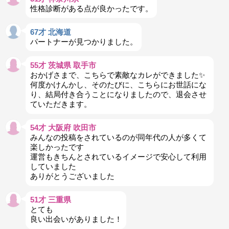
性格診断がある点が良かったです。
67才 北海道
パートナーが見つかりました。
55才 茨城県 取手市
おかげさまで、こちらで素敵なカレができました✨
何度かけんかし、そのたびに、こちらにお世話にな
り、結局付き合うことになりましたので、退会させ
ていただきます。
54才 大阪府 吹田市
みんなの投稿をされているのが同年代の人が多くて
楽しかったです
運営もきちんとされているイメージで安心して利用
していました
ありがとうございました
51才 三重県
とても
良い出会いがありました！