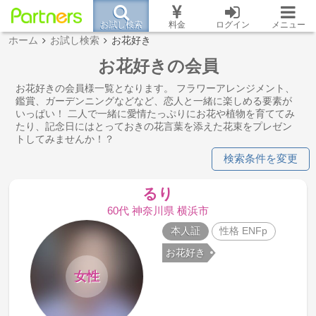
お試し検索
料金
ログイン
メニュー
ホーム
お試し検索
お花好き
お花好きの会員
お花好きの会員様一覧となります。 フラワーアレンジメント、
鑑賞、ガーデンニングなどなど、恋人と一緒に楽しめる要素が
いっぱい！ 二人で一緒に愛情たっぷりにお花や植物を育ててみ
たり、記念日にはとっておきの花言葉を添えた花束をプレゼン
トしてみませんか！？
検索条件を変更
るり
60代 神奈川県 横浜市
本人証
性格 ENFp
お花好き
女性