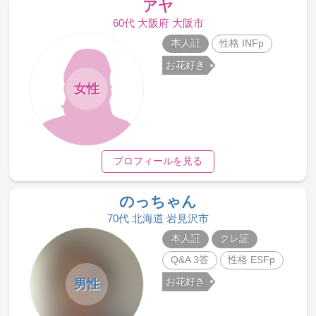
アヤ
60代 大阪府 大阪市
本人証
性格 INFp
お花好き
女性
プロフィールを見る
のっちゃん
70代 北海道 岩見沢市
本人証
クレ証
Q&A 3答
性格 ESFp
お花好き
男性