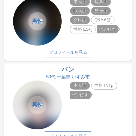
本人証
写真証
収入証
独身証
クレ証
Q&A 6答
男性
性格 ESFj
パン好き
プロフィールを見る
パン
50代 千葉県 いすみ市
本人証
性格 INTp
パン好き
男性