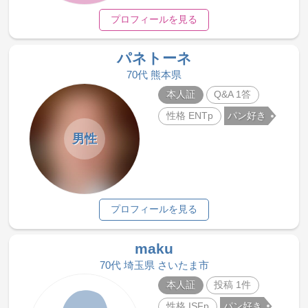
プロフィールを見る
パネトーネ
70代 熊本県
本人証
Q&A 1答
性格 ENTp
パン好き
男性
プロフィールを見る
maku
70代 埼玉県 さいたま市
本人証
投稿 1件
性格 ISFp
パン好き