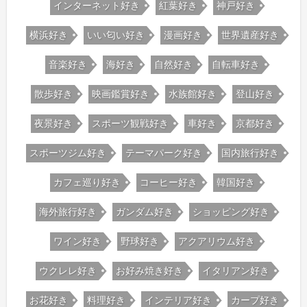
インターネット好き
紅葉好き
神戸好き
横浜好き
いい匂い好き
漫画好き
世界遺産好き
音楽好き
海好き
自然好き
自転車好き
散歩好き
映画鑑賞好き
水族館好き
登山好き
夜景好き
スポーツ観戦好き
車好き
京都好き
スポーツジム好き
テーマパーク好き
国内旅行好き
カフェ巡り好き
コーヒー好き
韓国好き
海外旅行好き
ガンダム好き
ショッピング好き
ワイン好き
野球好き
アクアリウム好き
ウクレレ好き
お好み焼き好き
イタリアン好き
お花好き
料理好き
インテリア好き
カープ好き