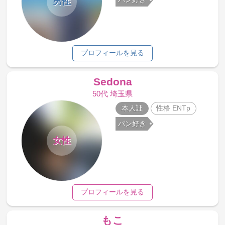
男性
プロフィールを見る
Sedona
50代 埼玉県
本人証
性格 ENTp
パン好き
女性
プロフィールを見る
もこ