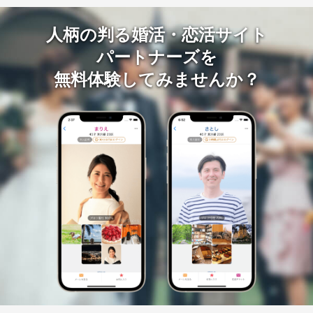
人柄の判る婚活・恋活サイト
パートナーズを
無料体験してみませんか？