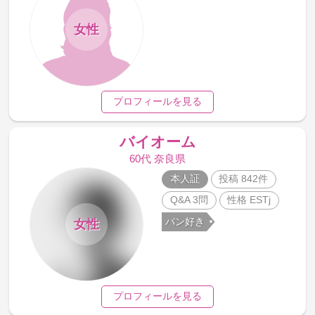
女性
プロフィールを見る
バイオーム
60代 奈良県
本人証
投稿 842件
Q&A 3問
性格 ESTj
パン好き
女性
プロフィールを見る