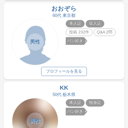
おおぞら
60代 東京都
本人証
収入証
投稿 232件
Q&A 2問
パン好き
男性
プロフィールを見る
KK
50代 栃木県
本人証
独身証
パン好き
男性