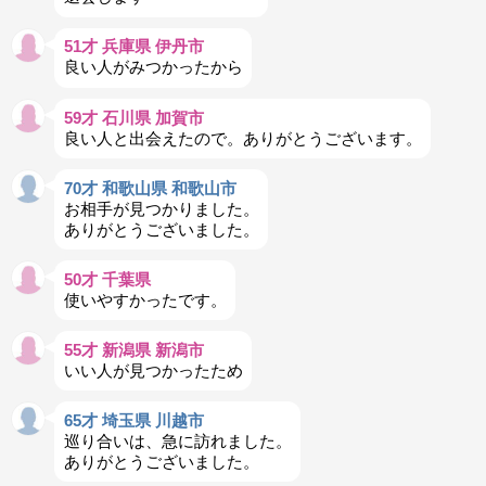
51才 兵庫県 伊丹市
良い人がみつかったから
59才 石川県 加賀市
良い人と出会えたので。ありがとうございます。
70才 和歌山県 和歌山市
お相手が見つかりました。
ありがとうございました。
50才 千葉県
使いやすかったです。
55才 新潟県 新潟市
いい人が見つかったため
65才 埼玉県 川越市
巡り合いは、急に訪れました。
ありがとうございました。