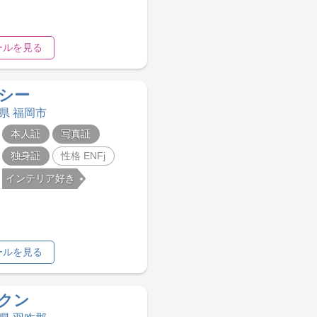
ールを見る
シー
岡県 福岡市
本人証
写真証
独身証
性格 ENFj
インテリア好き
ールを見る
クン