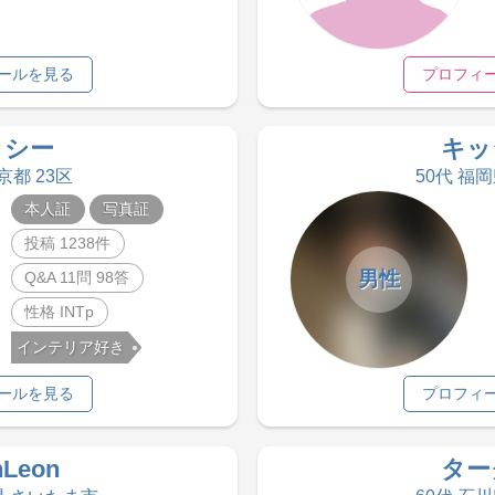
ールを見る
プロフィ
ッシー
キッ
京都 23区
50代 福
本人証
写真証
投稿 1238件
男性
Q&A 11問 98答
性格 INTp
インテリア好き
ールを見る
プロフィ
nLeon
ター