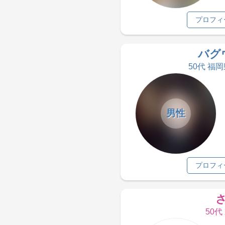
プロフィ
バグ
50代 福
男性
プロフィ
50代