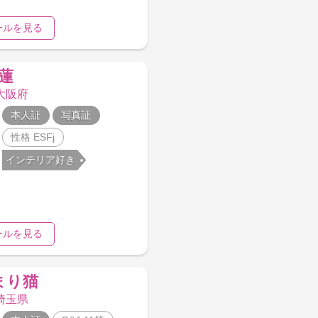
ールを見る
蓮
 大阪府
本人証
写真証
性格 ESFj
インテリア好き
ールを見る
まり猫
 埼玉県