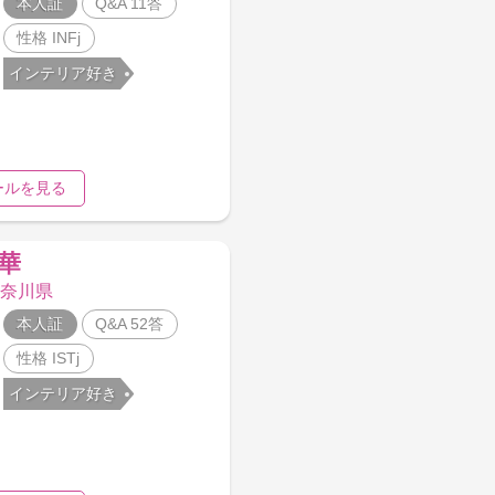
本人証
Q&A 11答
性格 INFj
インテリア好き
ールを見る
華
神奈川県
本人証
Q&A 52答
性格 ISTj
インテリア好き