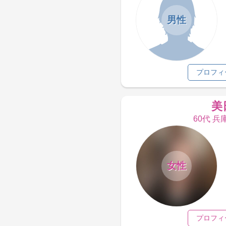
男性
プロフィ
美
60代 兵
女性
プロフィ