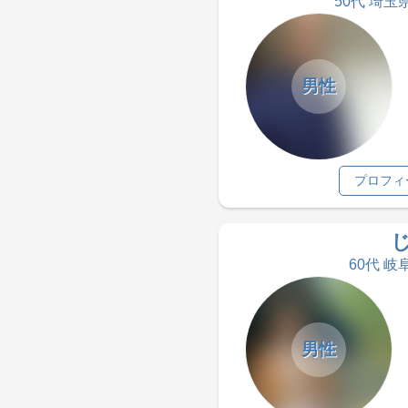
50代 埼玉
男性
プロフィ
60代 岐
男性