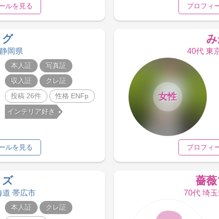
ールを見る
プロフィ
ログ
み
 静岡県
40代 東
本人証
写真証
収入証
クレ証
女性
投稿 26件
性格 ENFp
インテリア好き
ールを見る
プロフィ
リズ
薔薇
海道 帯広市
70代 埼
本人証
クレ証