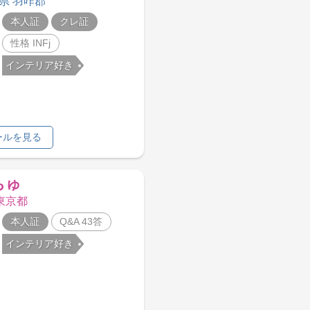
川県 羽咋郡
本人証
クレ証
性格 INFj
インテリア好き
ールを見る
ちゅ
 東京都
本人証
Q&A 43答
インテリア好き