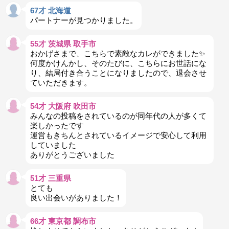
67才 北海道
パートナーが見つかりました。
55才 茨城県 取手市
おかげさまで、こちらで素敵なカレができました✨
何度かけんかし、そのたびに、こちらにお世話にな
り、結局付き合うことになりましたので、退会させ
ていただきます。
54才 大阪府 吹田市
みんなの投稿をされているのが同年代の人が多くて
楽しかったです
運営もきちんとされているイメージで安心して利用
していました
ありがとうございました
51才 三重県
とても
良い出会いがありました！
66才 東京都 調布市