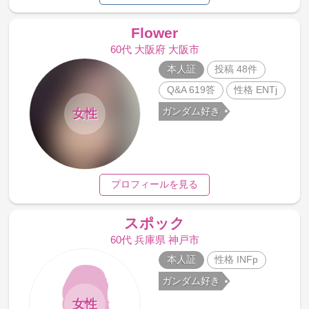
Flower
60代 大阪府 大阪市
本人証
投稿 48件
Q&A 619答
性格 ENTj
ガンダム好き
女性
プロフィールを見る
スポック
60代 兵庫県 神戸市
本人証
性格 INFp
ガンダム好き
女性