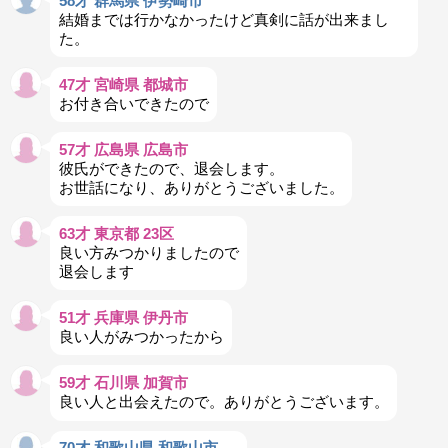
58才 群馬県 伊勢崎市
結婚までは行かなかったけど真剣に話が出来まし
た。
47才 宮崎県 都城市
お付き合いできたので
57才 広島県 広島市
彼氏ができたので、退会します。
お世話になり、ありがとうございました。
63才 東京都 23区
良い方みつかりましたので
退会します
51才 兵庫県 伊丹市
良い人がみつかったから
59才 石川県 加賀市
良い人と出会えたので。ありがとうございます。
70才 和歌山県 和歌山市