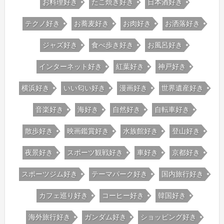
お料理好き
たこ焼き好き
日本酒好き
テクノ好き
お蕎麦好き
お肉好き
お洒落好き
ジャズ好き
食べ歩き好き
お風呂好き
インターネット好き
紅葉好き
神戸好き
横浜好き
いい匂い好き
漫画好き
世界遺産好き
音楽好き
海好き
自然好き
自転車好き
散歩好き
映画鑑賞好き
水族館好き
登山好き
夜景好き
スポーツ観戦好き
車好き
京都好き
スポーツジム好き
テーマパーク好き
国内旅行好き
カフェ巡り好き
コーヒー好き
韓国好き
海外旅行好き
ガンダム好き
ショッピング好き