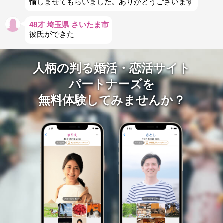
愉しませてもらいました。ありがとうございます
48才 埼玉県 さいたま市
彼氏ができた
人柄の判る婚活・恋活サイト
パートナーズを
無料体験してみませんか？