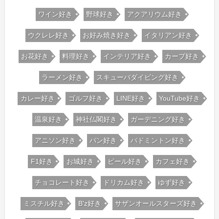
ワイン好き
野球好き
アクアリウム好き
ウクレレ好き
お好み焼き好き
イタリアン好き
お花好き
料理好き
インテリア好き
カープ好き
ラーメン好き
スキューバダイビング好き
カレー好き
ゴルフ好き
LINE好き
YouTube好き
温泉好き
神社仏閣好き
ガーデニング好き
アニソン好き
パン好き
バドミントン好き
F1好き
お城好き
ビール好き
カフェ好き
チョコレート好き
ドリカム好き
ゆず好き
ミスチル好き
B'z好き
サザンオールスターズ好き