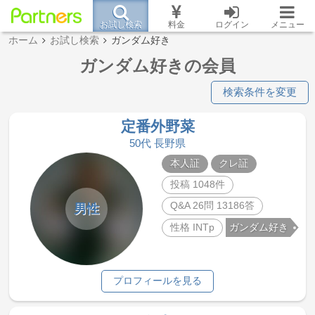
お試し検索
料金
ログイン
メニュー
ホーム
お試し検索
ガンダム好き
ガンダム好きの会員
検索条件を変更
定番外野菜
50代 長野県
本人証
クレ証
投稿 1048件
Q&A 26問 13186答
男性
性格 INTp
ガンダム好き
プロフィールを見る