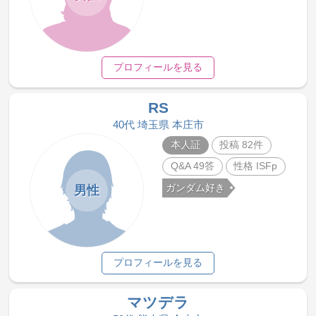
プロフィールを見る
RS
40代 埼玉県 本庄市
本人証
投稿 82件
Q&A 49答
性格 ISFp
ガンダム好き
男性
プロフィールを見る
マツデラ