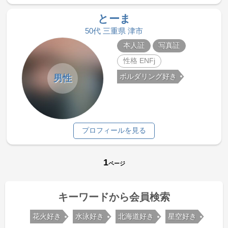
とーま
50代 三重県 津市
本人証
写真証
性格 ENFj
ボルダリング好き
男性
プロフィールを見る
1
ページ
キーワードから会員検索
花火好き
水泳好き
北海道好き
星空好き