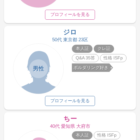
プロフィールを見る
ジロ
50代 東京都 23区
本人証
クレ証
Q&A 35答
性格 ISFp
ボルダリング好き
男性
プロフィールを見る
ちー
40代 愛知県 大府市
本人証
性格 ISFp