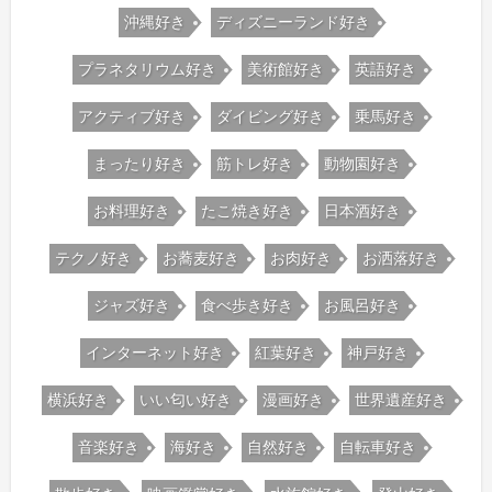
沖縄好き
ディズニーランド好き
プラネタリウム好き
美術館好き
英語好き
アクティブ好き
ダイビング好き
乗馬好き
まったり好き
筋トレ好き
動物園好き
お料理好き
たこ焼き好き
日本酒好き
テクノ好き
お蕎麦好き
お肉好き
お洒落好き
ジャズ好き
食べ歩き好き
お風呂好き
インターネット好き
紅葉好き
神戸好き
横浜好き
いい匂い好き
漫画好き
世界遺産好き
音楽好き
海好き
自然好き
自転車好き