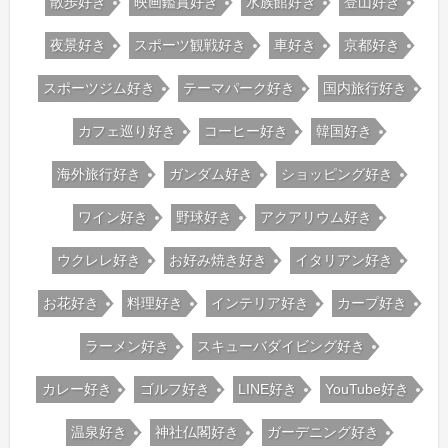
散歩好き
映画鑑賞好き
水族館好き
登山好き
夜景好き
スポーツ観戦好き
車好き
京都好き
スポーツジム好き
テーマパーク好き
国内旅行好き
カフェ巡り好き
コーヒー好き
韓国好き
海外旅行好き
ガンダム好き
ショッピング好き
ワイン好き
野球好き
アクアリウム好き
ウクレレ好き
お好み焼き好き
イタリアン好き
お花好き
料理好き
インテリア好き
カープ好き
ラーメン好き
スキューバダイビング好き
カレー好き
ゴルフ好き
LINE好き
YouTube好き
温泉好き
神社仏閣好き
ガーデニング好き