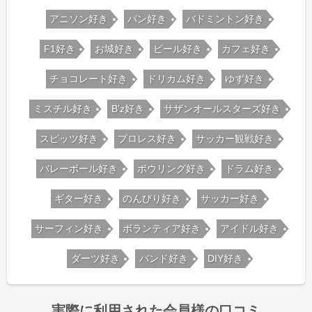
アニソン好き
パン好き
バドミントン好き
F1好き
お城好き
ビール好き
カフェ好き
チョコレート好き
ドリカム好き
ゆず好き
ミスチル好き
B'z好き
サザンオールスターズ好き
スピッツ好き
プロレス好き
サッカー観戦好き
バレーボール好き
ボウリング好き
ドラム好き
ギター好き
のんびり好き
サッカー好き
サーフィン好き
ボランティア好き
アイドル好き
ダーツ好き
バンド好き
DIY好き
実際に利用された会員様の口コミ