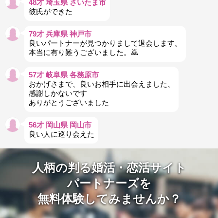
48才 埼玉県 さいたま市
彼氏ができた
79才 兵庫県 神戸市
良いパートナーが見つかりまして退会します。
本当に有り難うございました。🙇
57才 岐阜県 各務原市
おかげさまで、良いお相手に出会えました、
感謝しかないです
ありがとうございました
56才 岡山県 岡山市
良い人に巡り会えた
人柄の判る婚活・恋活サイト
パートナーズを
無料体験してみませんか？