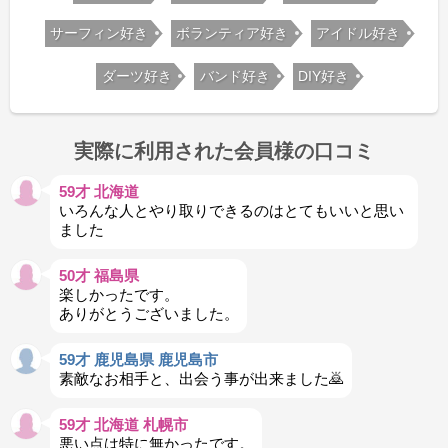
サーフィン好き
ボランティア好き
アイドル好き
ダーツ好き
バンド好き
DIY好き
実際に利用された会員様の口コミ
59才 北海道
いろんな人とやり取りできるのはとてもいいと思い
ました
50才 福島県
楽しかったです。
ありがとうございました。
59才 鹿児島県 鹿児島市
素敵なお相手と、出会う事が出来ました🙇
59才 北海道 札幌市
悪い点は特に無かったです。