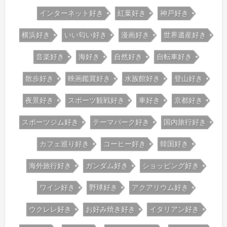
インターネット好き
紅葉好き
神戸好き
横浜好き
いい匂い好き
漫画好き
世界遺産好き
音楽好き
海好き
自然好き
自転車好き
散歩好き
映画鑑賞好き
水族館好き
登山好き
夜景好き
スポーツ観戦好き
車好き
京都好き
スポーツジム好き
テーマパーク好き
国内旅行好き
カフェ巡り好き
コーヒー好き
韓国好き
海外旅行好き
ガンダム好き
ショッピング好き
ワイン好き
野球好き
アクアリウム好き
ウクレレ好き
お好み焼き好き
イタリアン好き