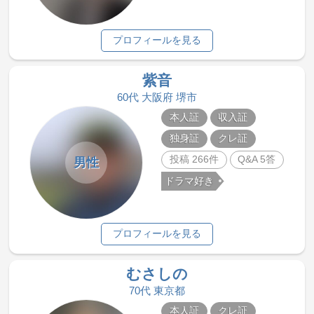
プロフィールを見る
紫音
60代 大阪府 堺市
本人証
収入証
独身証
クレ証
投稿 266件
Q&A 5答
男性
ドラマ好き
プロフィールを見る
むさしの
70代 東京都
本人証
クレ証