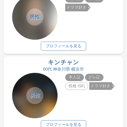
ドラマ好き
男性
プロフィールを見る
キンチャン
60代 神奈川県 横浜市
本人証
クレ証
性格 ISFj
ドラマ好き
男性
プロフィールを見る