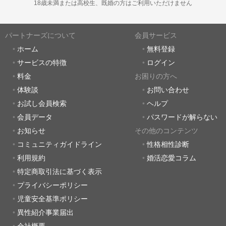
18歳未満または高校生、既婚の方はご利用いただけません
パートナーズについて
会員サービス
ホーム
無料登録
サービスの特徴
ログイン
料金
お困りの方へ
体験談
お問い合わせ
お試し会員検索
ヘルプ
会員データ
パスワードが解らない
お知らせ
その他のコンテンツ
コミュニティガイドライン
性格相性診断
利用規約
婚活恋愛コラム
特定商取引法に基づく表示
プライバシーポリシー
児童安全基準ポリシー
異性紹介事業届出