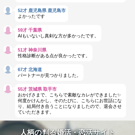
52才 鹿児島県 鹿児島市
よかったです
59才 千葉県
AIもいないし真剣な方が多かったです。
51才 神奈川県
性格診断がある点が良かったです。
67才 北海道
パートナーが見つかりました。
55才 茨城県 取手市
おかげさまで、こちらで素敵なカレができました✨
何度かけんかし、そのたびに、こちらにお世話にな
り、結局付き合うことになりましたので、退会させ
ていただきます。
人柄の判る婚活・恋活サイト