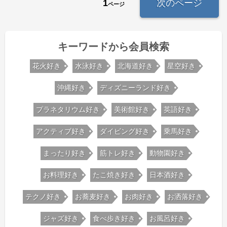
1
次のページ
ページ
キーワードから会員検索
花火好き
水泳好き
北海道好き
星空好き
沖縄好き
ディズニーランド好き
プラネタリウム好き
美術館好き
英語好き
アクティブ好き
ダイビング好き
乗馬好き
まったり好き
筋トレ好き
動物園好き
お料理好き
たこ焼き好き
日本酒好き
テクノ好き
お蕎麦好き
お肉好き
お洒落好き
ジャズ好き
食べ歩き好き
お風呂好き