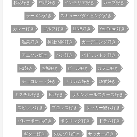
お花好き
料理好き
インテリア好き
カープ好き
ラーメン好き
スキューバダイビング好き
カレー好き
ゴルフ好き
LINE好き
YouTube好き
温泉好き
神社仏閣好き
ガーデニング好き
アニソン好き
パン好き
バドミントン好き
F1好き
お城好き
ビール好き
カフェ好き
チョコレート好き
ドリカム好き
ゆず好き
ミスチル好き
B'z好き
サザンオールスターズ好き
スピッツ好き
プロレス好き
サッカー観戦好き
バレーボール好き
ボウリング好き
ドラム好き
ギター好き
のんびり好き
サッカー好き