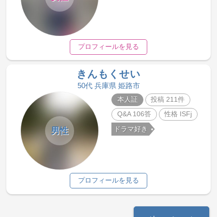
プロフィールを見る
きんもくせい
50代 兵庫県 姫路市
本人証
投稿 211件
Q&A 106答
性格 ISFj
ドラマ好き
男性
プロフィールを見る