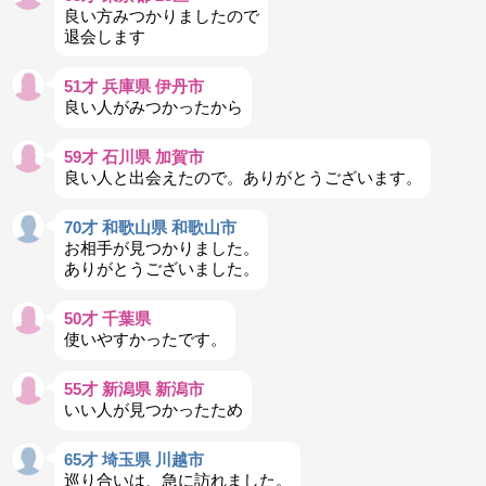
良い方みつかりましたので
退会します
51才 兵庫県 伊丹市
良い人がみつかったから
59才 石川県 加賀市
良い人と出会えたので。ありがとうございます。
70才 和歌山県 和歌山市
お相手が見つかりました。
ありがとうございました。
50才 千葉県
使いやすかったです。
55才 新潟県 新潟市
いい人が見つかったため
65才 埼玉県 川越市
巡り合いは、急に訪れました。