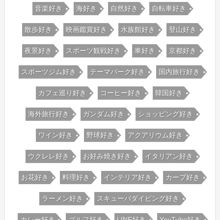
音楽好き
海好き
自然好き
自転車好き
散歩好き
映画鑑賞好き
水族館好き
登山好き
夜景好き
スポーツ観戦好き
車好き
京都好き
スポーツジム好き
テーマパーク好き
国内旅行好き
カフェ巡り好き
コーヒー好き
韓国好き
海外旅行好き
ガンダム好き
ショッピング好き
ワイン好き
野球好き
アクアリウム好き
ウクレレ好き
お好み焼き好き
イタリアン好き
お花好き
料理好き
インテリア好き
カープ好き
ラーメン好き
スキューバダイビング好き
カレー好き
ゴルフ好き
LINE好き
YouTube好き