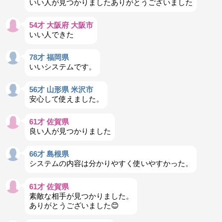
いい人が見つかりましたありがとうございました
54才 大阪府 大阪市
いい人できた
78才 福岡県
いいシステムです。
56才 山形県 米沢市
安心して使えました。
61才 佐賀県
良い人が見つかりました
66才 島根県
システムの内容は分かりやすく使いやすかった。
61才 佐賀県
素敵な相手が見つかりました。
ありがとうございました😊