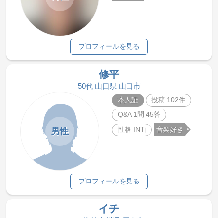
プロフィールを見る
修平
50代 山口県 山口市
本人証
投稿 102件
Q&A 1問 45答
性格 INTj
音楽好き
男性
プロフィールを見る
イチ