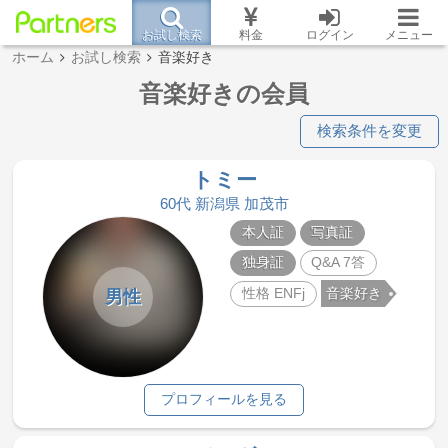
お試し検索
料金
ログイン
メニュー
ホーム
お試し検索
音楽好き
音楽好きの会員
検索条件を変更
トミー
60代 新潟県 加茂市
本人証
写真証
独身証
Q&A 7答
性格 ENFj
音楽好き
男性
プロフィールを見る