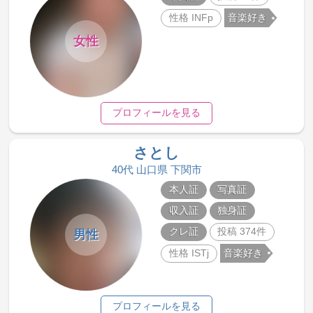
性格 INFp
音楽好き
女性
プロフィールを見る
さとし
40代 山口県 下関市
本人証
写真証
収入証
独身証
クレ証
投稿 374件
男性
性格 ISTj
音楽好き
プロフィールを見る