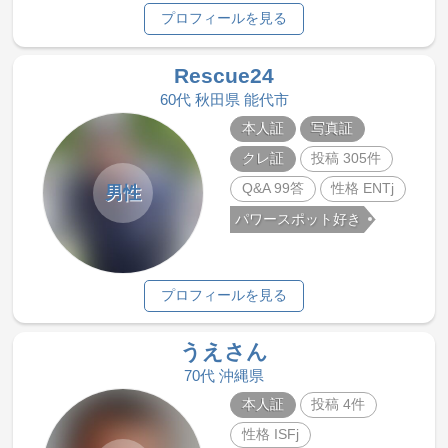
プロフィールを見る
Rescue24
60代 秋田県 能代市
本人証
写真証
クレ証
投稿 305件
Q&A 99答
性格 ENTj
男性
パワースポット好き
プロフィールを見る
うえさん
70代 沖縄県
本人証
投稿 4件
性格 ISFj