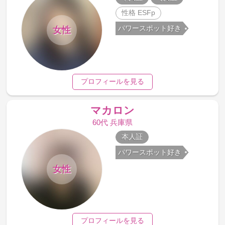
性格 ESFp
パワースポット好き
女性
プロフィールを見る
マカロン
60代 兵庫県
本人証
パワースポット好き
女性
プロフィールを見る