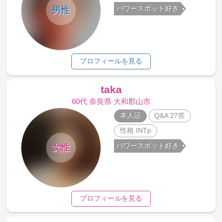
パワースポット好き
男性
プロフィールを見る
taka
60代 奈良県 大和郡山市
本人証
Q&A 27答
性格 INTp
パワースポット好き
女性
プロフィールを見る