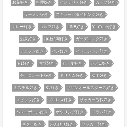
お花好き
料理好き
インテリア好き
カープ好き
ラーメン好き
スキューバダイビング好き
カレー好き
ゴルフ好き
LINE好き
YouTube好き
温泉好き
神社仏閣好き
ガーデニング好き
アニソン好き
パン好き
バドミントン好き
F1好き
お城好き
ビール好き
カフェ好き
チョコレート好き
ドリカム好き
ゆず好き
ミスチル好き
B'z好き
サザンオールスターズ好き
スピッツ好き
プロレス好き
サッカー観戦好き
バレーボール好き
ボウリング好き
ドラム好き
ギター好き
のんびり好き
サッカー好き