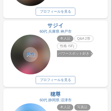
プロフィールを見る
サジイ
60代 兵庫県 神戸市
本人証
Q&A 2答
性格 ISFj
パワースポット好き
男性
プロフィールを見る
穂尊
60代 静岡県 沼津市
本人証
写真証