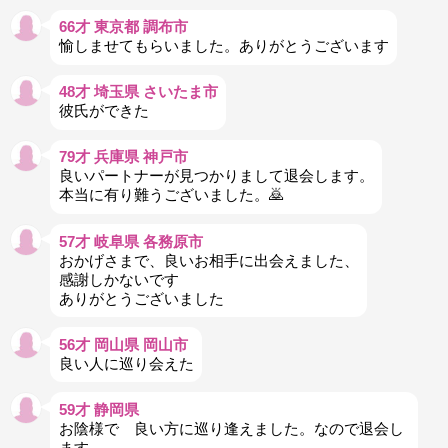
66才 東京都 調布市
愉しませてもらいました。ありがとうございます
48才 埼玉県 さいたま市
彼氏ができた
79才 兵庫県 神戸市
良いパートナーが見つかりまして退会します。
本当に有り難うございました。🙇
57才 岐阜県 各務原市
おかげさまで、良いお相手に出会えました、
感謝しかないです
ありがとうございました
56才 岡山県 岡山市
良い人に巡り会えた
59才 静岡県
お陰様で 良い方に巡り逢えました。なので退会し
ます。