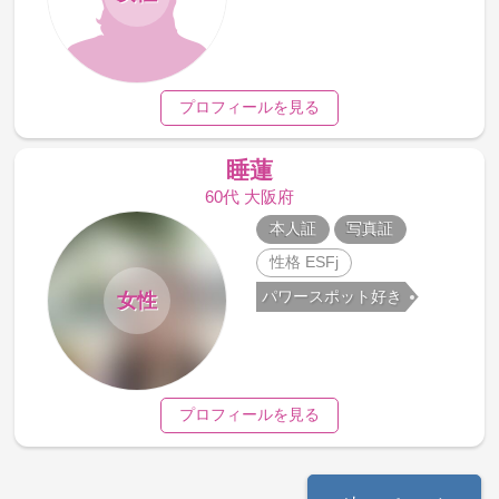
プロフィールを見る
睡蓮
60代 大阪府
本人証
写真証
性格 ESFj
パワースポット好き
女性
プロフィールを見る