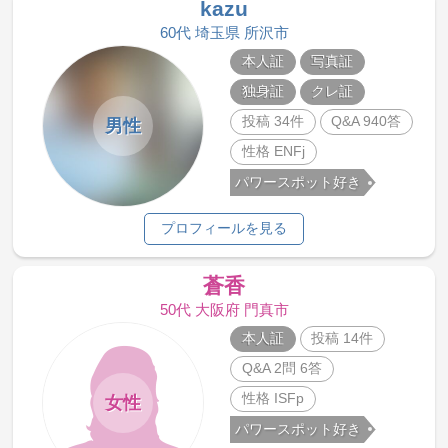
kazu
60代 埼玉県 所沢市
本人証
写真証
独身証
クレ証
投稿 34件
Q&A 940答
男性
性格 ENFj
パワースポット好き
プロフィールを見る
蒼香
50代 大阪府 門真市
本人証
投稿 14件
Q&A 2問 6答
性格 ISFp
女性
パワースポット好き