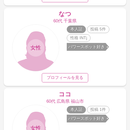
なつ
60代 千葉県
本人証
投稿 5件
性格 INTj
パワースポット好き
女性
プロフィールを見る
ココ
60代 広島県 福山市
本人証
投稿 1件
パワースポット好き
女性