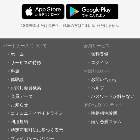
18歳未満または高校生、既婚の方はご利用いただけません
パートナーズについて
会員サービス
ホーム
無料登録
サービスの特徴
ログイン
料金
お困りの方へ
体験談
お問い合わせ
お試し会員検索
ヘルプ
会員データ
パスワードが解らない
お知らせ
その他のコンテンツ
コミュニティガイドライン
性格相性診断
利用規約
婚活恋愛コラム
特定商取引法に基づく表示
プライバシーポリシー