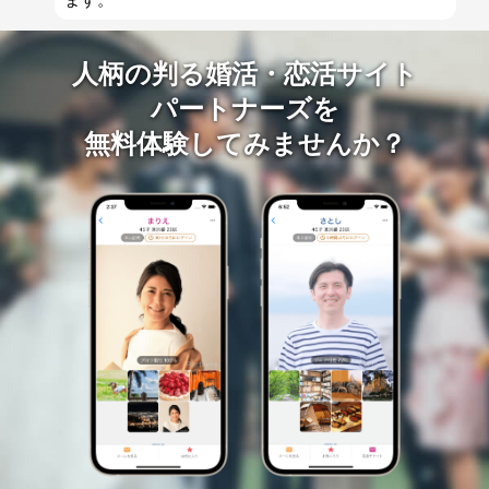
人柄の判る婚活・恋活サイト
パートナーズを
無料体験してみませんか？