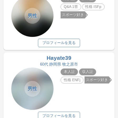
Q&A 1答
性格 ISFp
スポーツ好き
男性
プロフィールを見る
Hayate39
60代 静岡県 牧之原市
本人証
収入証
性格 ENFj
スポーツ好き
男性
プロフィールを見る