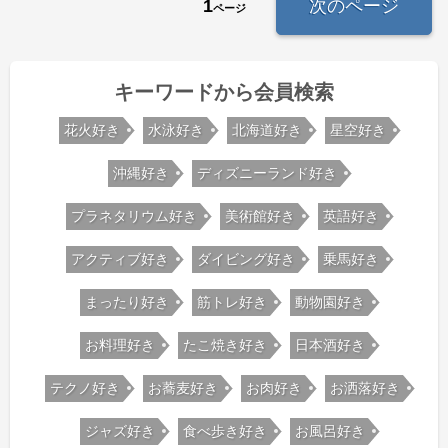
1
次のページ
ページ
キーワードから会員検索
花火好き
水泳好き
北海道好き
星空好き
沖縄好き
ディズニーランド好き
プラネタリウム好き
美術館好き
英語好き
アクティブ好き
ダイビング好き
乗馬好き
まったり好き
筋トレ好き
動物園好き
お料理好き
たこ焼き好き
日本酒好き
テクノ好き
お蕎麦好き
お肉好き
お洒落好き
ジャズ好き
食べ歩き好き
お風呂好き