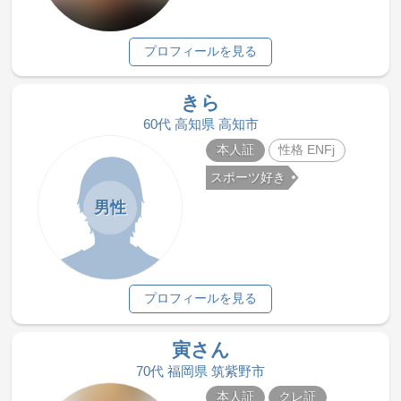
プロフィールを見る
きら
60代 高知県 高知市
本人証
性格 ENFj
スポーツ好き
男性
プロフィールを見る
寅さん
70代 福岡県 筑紫野市
本人証
クレ証