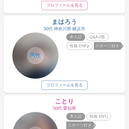
プロフィールを見る
まはろう
50代 神奈川県 横浜市
本人証
Q&A 2答
性格 ENFp
スポーツ好き
男性
プロフィールを見る
ことり
50代 愛知県
本人証
性格 ENTj
スポーツ好き