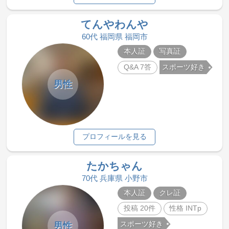
てんやわんや
60代 福岡県 福岡市
本人証
写真証
Q&A 7答
スポーツ好き
男性
プロフィールを見る
たかちゃん
70代 兵庫県 小野市
本人証
クレ証
投稿 20件
性格 INTp
スポーツ好き
男性