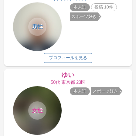
本人証
投稿 10件
スポーツ好き
男性
プロフィールを見る
ゆい
50代 東京都 23区
本人証
スポーツ好き
女性