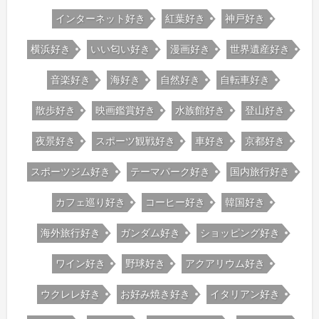
インターネット好き
紅葉好き
神戸好き
横浜好き
いい匂い好き
漫画好き
世界遺産好き
音楽好き
海好き
自然好き
自転車好き
散歩好き
映画鑑賞好き
水族館好き
登山好き
夜景好き
スポーツ観戦好き
車好き
京都好き
スポーツジム好き
テーマパーク好き
国内旅行好き
カフェ巡り好き
コーヒー好き
韓国好き
海外旅行好き
ガンダム好き
ショッピング好き
ワイン好き
野球好き
アクアリウム好き
ウクレレ好き
お好み焼き好き
イタリアン好き