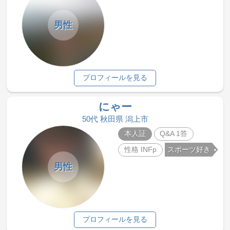
男性
プロフィールを見る
にゃー
50代 秋田県 潟上市
本人証
Q&A 1答
性格 INFp
スポーツ好き
男性
プロフィールを見る