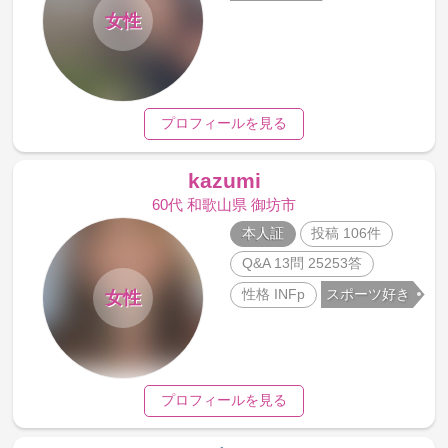
女性
プロフィールを見る
kazumi
60代 和歌山県 御坊市
本人証
投稿 106件
Q&A 13問 25253答
性格 INFp
スポーツ好き
女性
プロフィールを見る