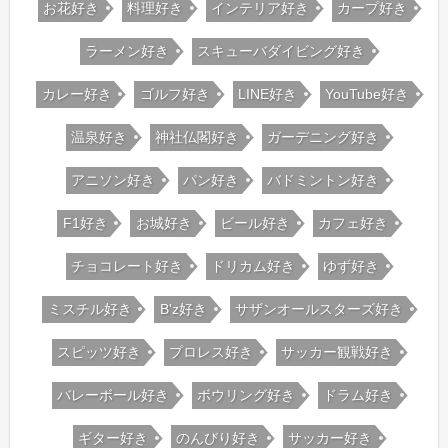
お花好き
料理好き
インテリア好き
カープ好き
ラーメン好き
スキューバダイビング好き
カレー好き
ゴルフ好き
LINE好き
YouTube好き
温泉好き
神社仏閣好き
ガーデニング好き
アニソン好き
パン好き
バドミントン好き
F1好き
お城好き
ビール好き
カフェ好き
チョコレート好き
ドリカム好き
ゆず好き
ミスチル好き
B'z好き
サザンオールスターズ好き
スピッツ好き
プロレス好き
サッカー観戦好き
バレーボール好き
ボウリング好き
ドラム好き
ギター好き
のんびり好き
サッカー好き