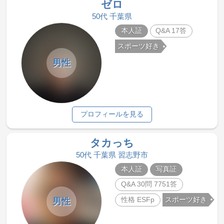
ゼロ
50代 千葉県
本人証
Q&A 17答
スポーツ好き
男性
プロフィールを見る
タカっち
50代 千葉県 習志野市
本人証
写真証
Q&A 30問 7751答
性格 ESFp
スポーツ好き
男性