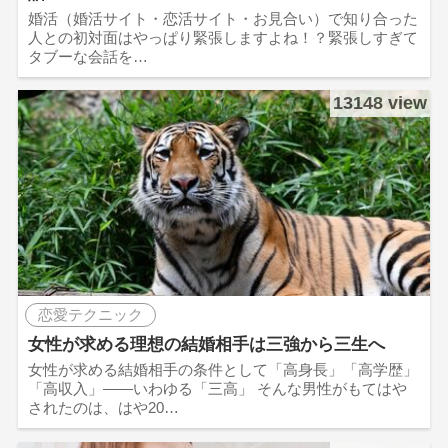
婚活（婚活サイト・恋活サイト・お見合い）で知り合った
人との初対面はやっぱり緊張しますよね！？緊張しすぎて
タブーな会話を…
13148 view
恋愛テクニック
女性が求める理想の結婚相手は三強から三生へ
女性が求める結婚相手の条件として「高身長」「高学歴」
「高収入」――いわゆる「三高」 そんな男性がもてはや
されたのは、はや20…