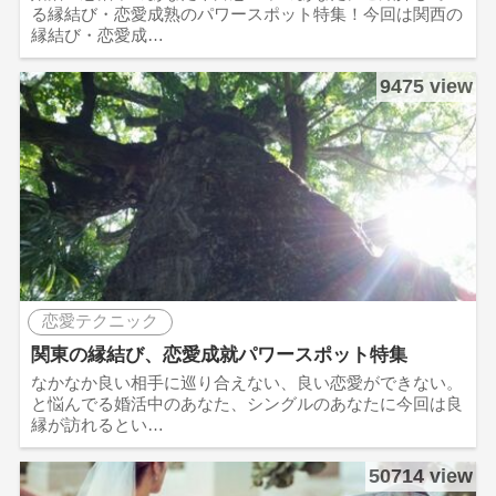
る縁結び・恋愛成熟のパワースポット特集！今回は関西の
縁結び・恋愛成…
9475 view
恋愛テクニック
関東の縁結び、恋愛成就パワースポット特集
なかなか良い相手に巡り合えない、良い恋愛ができない。
と悩んでる婚活中のあなた、シングルのあなたに今回は良
縁が訪れるとい…
50714 view