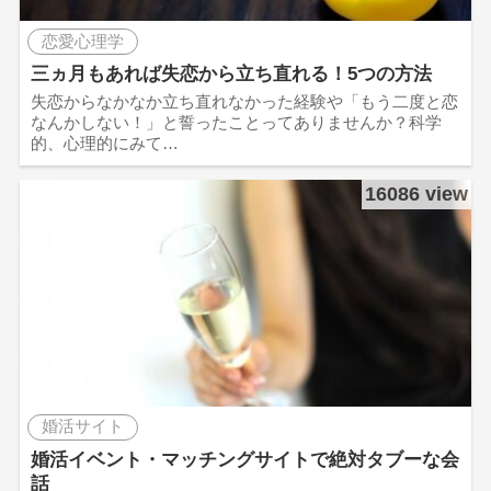
恋愛心理学
三ヵ月もあれば失恋から立ち直れる！5つの方法
失恋からなかなか立ち直れなかった経験や「もう二度と恋
なんかしない！」と誓ったことってありませんか？科学
的、心理的にみて…
16086 view
婚活サイト
婚活イベント・マッチングサイトで絶対タブーな会
話